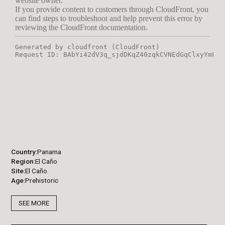
Country
Panama
Region
El Caño
Site
El Caño
Age
Prehistoric
SEE MORE