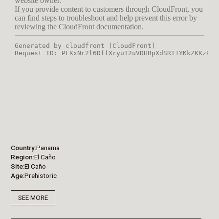
Country
Panama
Region
El Caño
Site
El Caño
Age
Prehistoric
SEE MORE