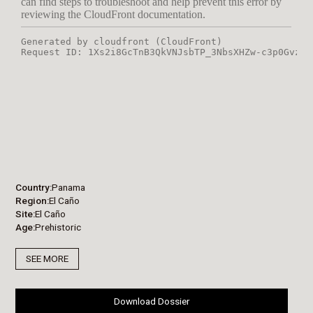
Country
Panama
Region
El Caño
Site
El Caño
Age
Prehistoric
SEE MORE
Download Dossier