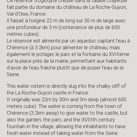
Ce réservoir troglodyte creusé dans la falaise crayeuse
fait partie du domaine du château de La Roche-Guyon,
Val-d’Oise, France.
Il faisait à l’origine 22 m de long sur 30 m de large avec
une profondeur de 3 m (contenance de plus de 600
mètres cubes).
Le réservoir est alimenté par un aqueduc captant l’eau à
Chérence (à 3.2km) pour alimenter le château, mais
également le potager, le parc et la fontaine du XVIIIème
sur la place près de la mairie, permettant aux habitants
d’avoir de l’eau fraîche plutôt que de puiser l’eau de la
Seine.
This water cistern is directly dug into the chalky cliff of
the La Roche-Guyon castle in France.
It originally was 22m by 30m and 3m deep (almost 600
meters cube). The water is coming from the town of
Chérence (3.2km away) to give water to the castle, but
also the garden, the parc, and the XVIIIth century
fountain in the village, allowing the inhabitants to have
fresh water instead of taking water from the Seine.