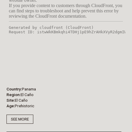
Country
Panama
Region
El Caño
Site
El Caño
Age
Prehistoric
SEE MORE