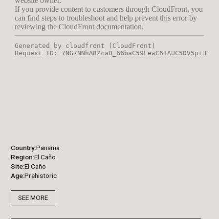
Country
Panama
Region
El Caño
Site
El Caño
Age
Prehistoric
SEE MORE